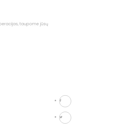
operacijas, taupome jūsų
NAUJIENŲ PRENUMERATA