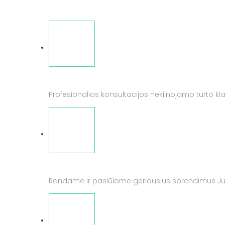
BENDRAVIMAS
Profesionalios konsultacijos nekilnojamo turto k
LANKSTUMAS
Randame ir pasiūlome geriausius sprendimus J