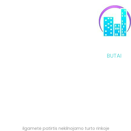
BUTAI
Kodėl verta rinktis UAB Busterta?
ilgametė patirtis nekilnojamo turto rinkoje