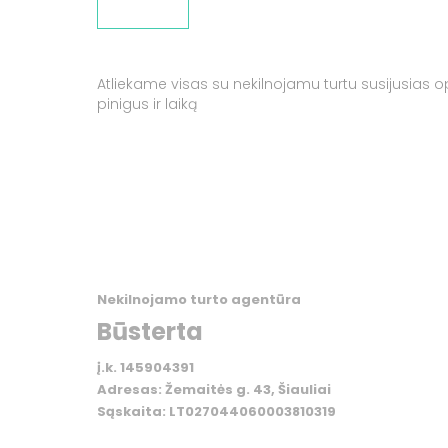
TAUPYMAS
Atliekame visas su nekilnojamu turtu susijusias 
pinigus ir laiką
Nekilnojamo turto agentūra
Būsterta
į.k. 145904391
Adresas: Žemaitės g. 43, Šiauliai
Sąskaita: LT027044060003810319